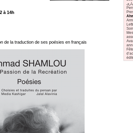
اری
Pers
2 à 14h
Pre
Ahm
Arm
Let
Soi
Mes
ass
Avan
on de la traduction de ses poésies en français
annu
Fêt
d’ac
édit