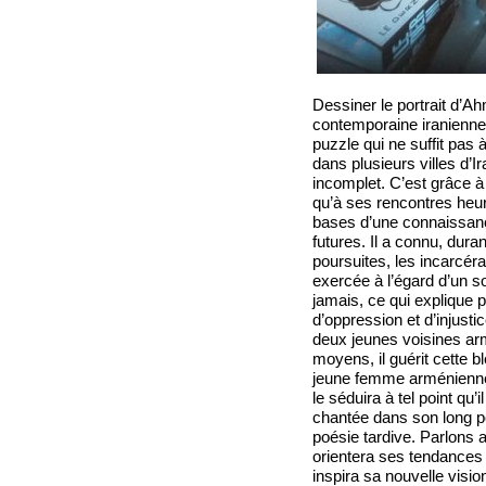
Dessiner le portrait d’
contemporaine iranienne
puzzle qui ne suffit pas 
dans plusieurs villes d’Ir
incomplet. C’est grâce à 
qu’à ses rencontres heur
bases d’une connaissanc
futures. Il a connu, duran
poursuites, les incarcéra
exercée à l’égard d’un so
jamais, ce qui explique 
d’oppression et d’injust
deux jeunes voisines arm
moyens, il guérit cette 
jeune femme arménienne,
le séduira à tel point qu
chantée dans son long p
poésie tardive. Parlons
orientera ses tendances p
inspira sa nouvelle visio