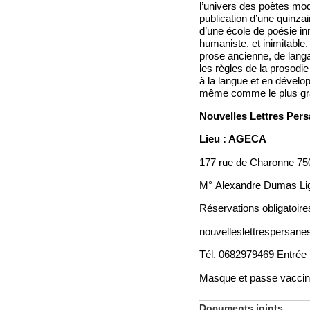
l’univers des poètes mod
publication d’une quinza
d’une école de poésie inn
humaniste, et inimitable
prose ancienne, de langa
les règles de la prosodie
à la langue et en dévelo
même comme le plus gra
Nouvelles Lettres Per
Lieu : AGECA
177 rue de Charonne 75
M° Alexandre Dumas Li
Réservations obligatoire
nouvelleslettrespersane
Tél. 0682979469 Entrée l
Masque et passe vaccin
Documents joints