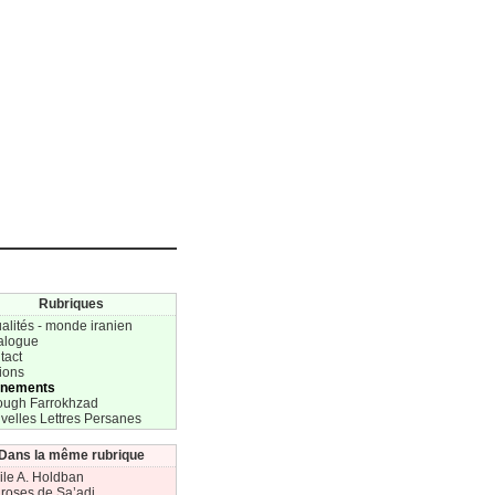
Rubriques
alités - monde iranien
alogue
tact
ions
nements
ough Farrokhzad
velles Lettres Persanes
Dans la même rubrique
ile A. Holdban
 roses de Sa’adi