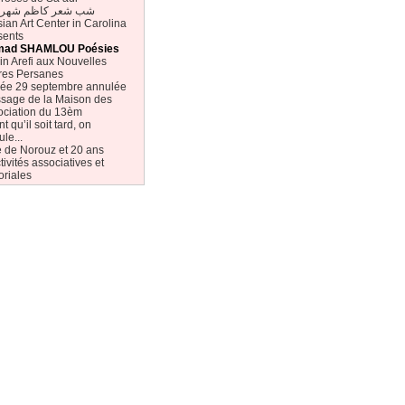
شب شعر کاظم شهری
ian Art Center in Carolina
sents
ad SHAMLOU Poésies
in Arefi aux Nouvelles
tres Persanes
rée 29 septembre annulée
sage de la Maison des
ociation du 13èm
t qu’il soit tard, on
le...
e de Norouz et 20 ans
tivités associatives et
oriales