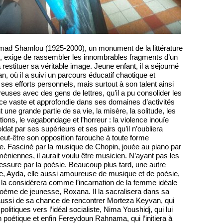
Ahmad Shamlou (1925-2000), un monument de la littérature
, exige de rassembler les innombrables fragments d’un
à restituer sa véritable image. Jeune enfant, il a séjourné
an, où il a suivi un parcours éducatif chaotique et
ses efforts personnels, mais surtout à son talent ainsi
euses avec des gens de lettres, qu’il a pu consolider les
e vaste et approfondie dans ses domaines d’activités
t une grande partie de sa vie, la misère, la solitude, les
tions, le vagabondage et l’horreur : la violence inouïe
ldat par ses supérieurs et ses pairs qu’il n’oubliera
peut-être son opposition farouche à toute forme
ice. Fasciné par la musique de Chopin, jouée au piano par
éniennes, il aurait voulu être musicien. N’ayant pas les
blessure par la poésie. Beaucoup plus tard, une autre
 Ayda, elle aussi amoureuse de musique et de poésie,
’il la considérera comme l’incarnation de la femme idéale
oème de jeunesse, Roxana. Il la sacralisera dans sa
 aussi de sa chance de rencontrer Morteza Keyvan, qui
olitiques vers l’idéal socialiste, Nima Youshidj, qui lui
n poétique et enfin Fereydoun Rahnama, qui l’initiera à