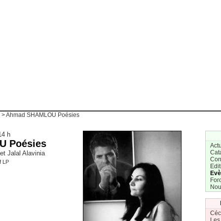
> Ahmad SHAMLOU Poésies
14 h
 Poésies
Actu
Cat
t Jalal Alavinia
Con
f LP
Edit
Evè
For
Nou
Céc
Les