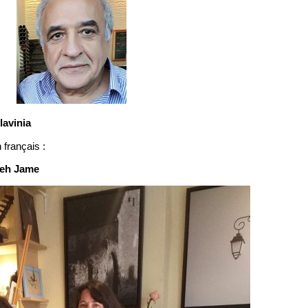
lavinia
 français :
teh Jame