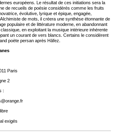
ernes européens. Le résultat de ces initiations sera la
ine de recueils de poésie considérés comme les fruits
ovatrice, évolutive, lyrique et épique, engagée,
. Alchimiste de mots, il créera une synthèse étonnante de
ge populaire et de littérature moderne, en abandonnant
 classique, en exploitant la musique intérieure inhérente
ppant un courant de vers blancs. Certains le considèrent
nd poète persan après Hâfez.
sanes
011 Paris
gne 2
s :
s@orange.fr
ibre
al exigés