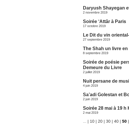
Daryush Shayegan et
2 novembre 2019
Soirée ‘Attâr à Paris
17 octobre 2019
Le Dit du vin orienta
27 septembre 2019
The Shah un livre en
8 septembre 2019
Soirée de poésie per
Demeure du Livre
2 juillet 2019
Nuit persane de musi
4 juin 2019
Sa’adi Golestan et B
2 juin 2019
Soirée 28 mai à 19 h 
2 mai 2019
...
|
10
|
20
|
30
|
40
|
50