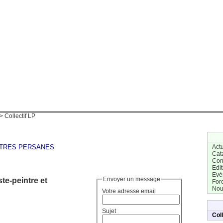
> Collectif LP
ETTRES PERSANES
Actu
Cat
Con
Edit
Evè
te-peintre et
Envoyer un message
For
Nou
Votre adresse email
Sujet
Coll