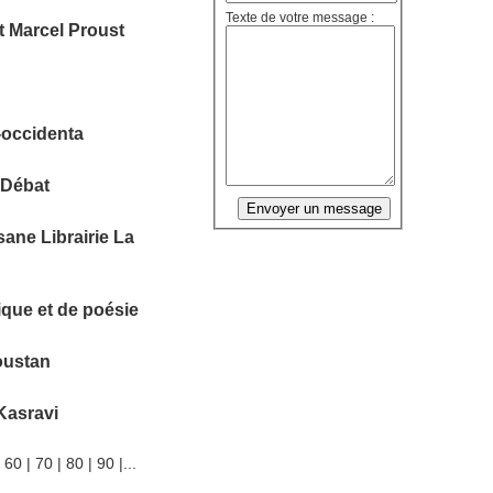
Texte de votre message :
 Marcel Proust
l-occidenta
 Débat
sane Librairie La
que et de poésie
oustan
Kasravi
|
60
|
70
|
80
|
90
|
...