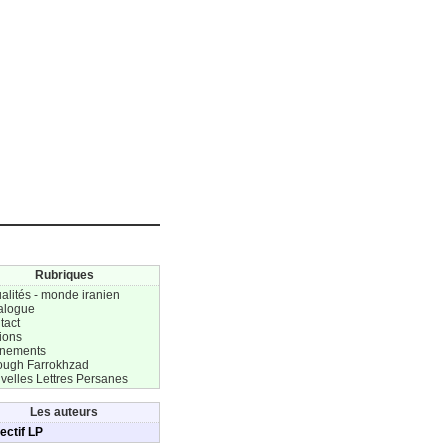
Rubriques
alités - monde iranien
alogue
tact
ions
nements
ough Farrokhzad
velles Lettres Persanes
Les auteurs
ectif LP