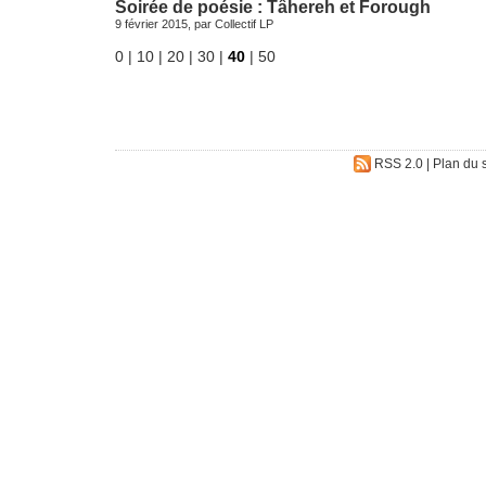
Soirée de poésie : Tâhereh et Forough
9 février 2015, par
Collectif LP
0
|
10
|
20
|
30
|
40
|
50
RSS 2.0
|
Plan du s